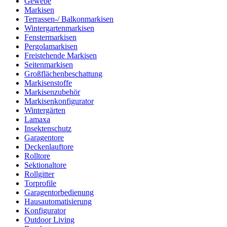
Gewebe
Markisen
Terrassen-/ Balkonmarkisen
Wintergartenmarkisen
Fenstermarkisen
Pergolamarkisen
Freistehende Markisen
Seitenmarkisen
Großflächenbeschattung
Markisenstoffe
Markisenzubehör
Markisenkonfigurator
Wintergärten
Lamaxa
Insektenschutz
Garagentore
Deckenlauftore
Rolltore
Sektionaltore
Rollgitter
Torprofile
Garagentorbedienung
Hausautomatisierung
Konfigurator
Outdoor Living