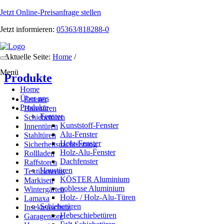
Jetzt Online-Preisanfrage stellen
Jetzt informieren:
05363/818288-0
Aktuelle Seite:
Home
/
Toggle
navigation
Menü
Produkte
Home
Über uns
Fenster
Produkte
Haustüren
Fenster
Schiebetüren
Kunststoff-Fenster
Innentüren
Alu-Fenster
Stahltüren
Holz-Fenster
Sicherheitsnachrüstung
Holz-Alu-Fenster
Rollladen
Dachfenster
Raffstoren
Haustüren
Textilscreens
KÖSTER Aluminium
Markisen
noblesse Aluminium
Wintergärten
Holz- / Holz-Alu-Türen
Lamaxa
Schiebetüren
Insektenschutz
Hebeschiebetüren
Garagentore