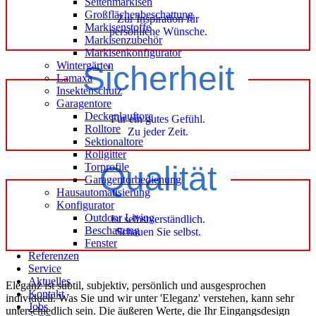
Seitenmarkisen
Großflächenbeschattung
Zur Inspiration für
Markisenstoffe
persönliche Wünsche.
Markisenzubehör
Markisenkonfigurator
Wintergärten
Sicherheit
Lamaxa
Insektenschutz
Garagentore
Deckenlauftore
Für ein gutes Gefühl.
Rolltore
Zu jeder Zeit.
Sektionaltore
Rollgitter
Qualität
Torprofile
Garagentorbedienung
Hausautomatisierung
Konfigurator
Outdoor Living
Ist selbstverständlich.
Beschattung
Schauen Sie selbst.
Fenster
Referenzen
Service
Aktuelles
Eleganz ist subtil, subjektiv, persönlich und ausgesprochen
Kontakt
individuell. Was Sie und wir unter 'Eleganz' verstehen, kann sehr
Jobs
unterschiedlich sein. Die äußeren Werte, die Ihr Eingangsdesign