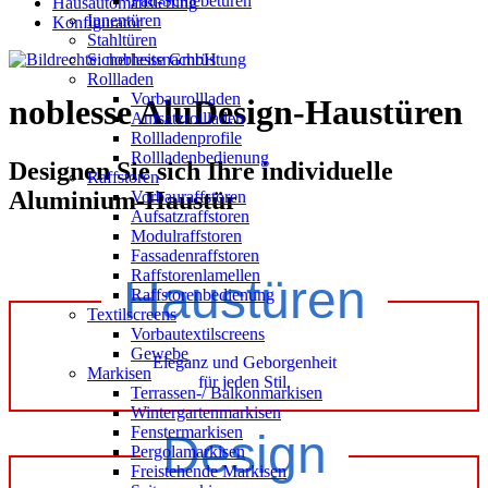
Falt-Schiebetüren
Hausautomatisierung
Innentüren
Konfigurator
Stahltüren
Sicherheitsnachrüstung
Rollladen
Vorbaurollladen
noblesse AluDesign-Haustüren
Aufsatzrollladen
Rollladenprofile
Rollladenbedienung
Designen Sie sich Ihre individuelle
Raffstoren
Aluminium-Haustür
Vorbauraffstoren
Aufsatzraffstoren
Modulraffstoren
Fassadenraffstoren
Raffstorenlamellen
Haustüren
Raffstorenbedienung
Textilscreens
Vorbautextilscreens
Gewebe
Eleganz und Geborgenheit
Markisen
für jeden Stil.
Terrassen-/ Balkonmarkisen
Wintergartenmarkisen
Fenstermarkisen
Design
Pergolamarkisen
Freistehende Markisen