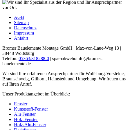
AGB
Sitemap
Datenschutz
Impressum
Anfahrt
Bromer Bauelemente Montage GmbH | Max-von-Laue-Weg 13 |
38448 Wolfsburg
Telefon:
05363/818288-0
|
spamabwehr.
info@bromer-
bauelemente.de
Wir sind Ihre erfahrenen Ansprechpartner für Wolfsburg-Vorsfelde,
Braunschweig, Gifhorn, Helmstedt und Umgebung. Wir freuen uns
auf Ihren Anruf.
Unser Produktangebot im Überblick:
Fenster
Kunststoff-Fenster
Alu-Fenster
Holz-Fenster
Holz-Alu-Fenster
Dachfenster