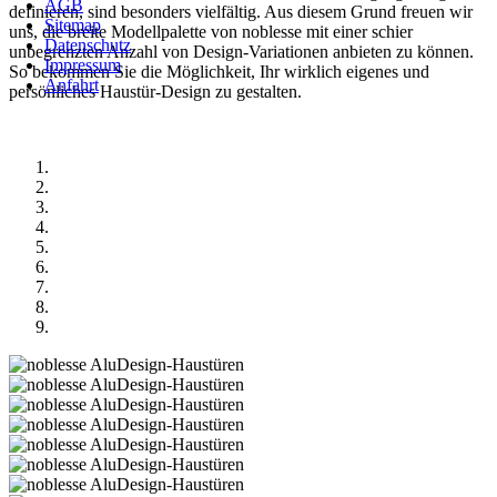
AGB
definieren, sind besonders vielfältig. Aus diesem Grund freuen wir
Sitemap
uns, die breite Modellpalette von noblesse mit einer schier
Datenschutz
unbegrenzten Anzahl von Design-Variationen anbieten zu können.
Impressum
So bekommen Sie die Möglichkeit, Ihr wirklich eigenes und
Anfahrt
persönliches Haustür-Design zu gestalten.