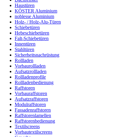
Haustüren
KÖSTER Aluminium
noblesse Aluminium
Holz- / Holz-Alu-Türen
Schiebetüren
Hebeschiebetüren
Falt-Schiebetüren
Innentüren
Stahltüren
Sicherheitsnachrüstung
Rollladen
Vorbaurollladen
Aufsatzrollladen
Rollladenprofile
Rollladenbedienung
Raffstoren
Vorbauraffstoren
Aufsatzraffstoren
Modulraffstoren
Fassadenraffstoren
Raffstorenlamellen
Raffstorenbedienung
Textilscreens
Vorbautextilscreens